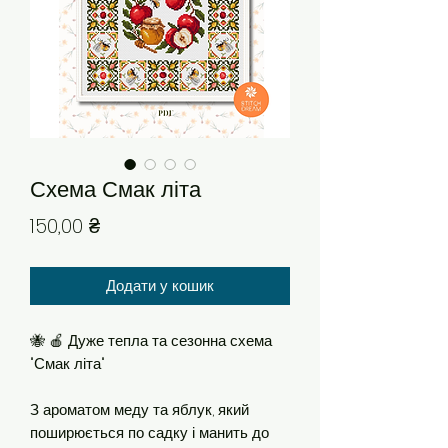
Схема Смак літа
Ціна
150,00 ₴
Додати у кошик
🐝 🍎 Дуже тепла та сезонна схема
"Смак літа"
З ароматом меду та яблук, який
поширюється по садку і манить до